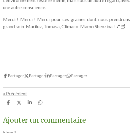
L'environnement reste le même, mais sous un autre regard, avec
une autre conscience.
Merci ! Merci ! Merci pour ces graines dont nous prendrons
grand soin Mariluz, Tomasa, Climaco, Mamo Shenzina ! 💕🦉
Partager
Partager
Partager
Partager
«
Précédent
P
P
P
P
a
a
a
a
r
r
r
r
Ajouter un commentaire
t
t
t
t
a
a
a
a
g
g
g
g
Nom *
e
e
e
e